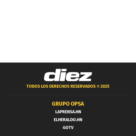
TODOS LOS DERECHOS RESERVADOS ®
2025
GRUPO OPSA
LAPRENSA.HN
ELHERALDO.HN
GOTV