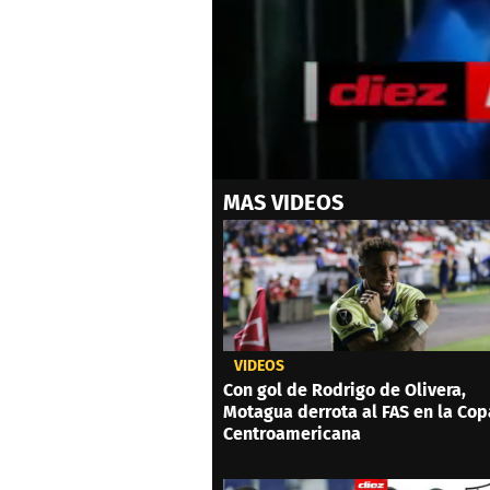
0
MAS VIDEOS
seconds
of
0
seconds
Volume
0%
VIDEOS
Con gol de Rodrigo de Olivera,
Motagua derrota al FAS en la Cop
Centroamericana