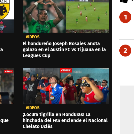
1
VIDEOS
e
El hondureño Joseph Rosales anota
2
ya
golazo en el Austin FC vs Tijuana en la
Leagues Cup
VIDEOS
¡Locura tigrilla en Honduras! La
 que
hinchada del FAS enciende el Nacional
Chelato Uclés