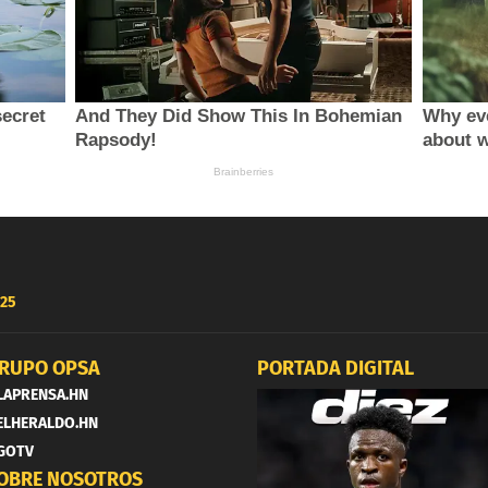
25
RUPO OPSA
PORTADA DIGITAL
LAPRENSA.HN
ELHERALDO.HN
GOTV
OBRE NOSOTROS