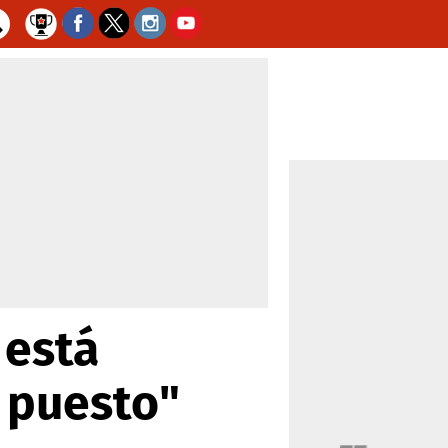
 está
á puesto"