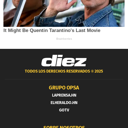
TODOS LOS DERECHOS RESERVADOS ®
2025
GRUPO OPSA
LAPRENSA.HN
ELHERALDO.HN
GOTV