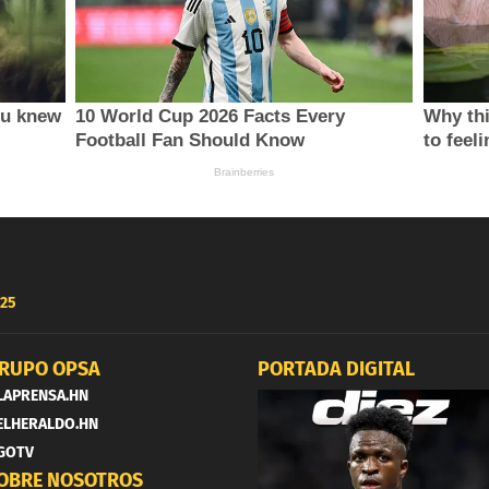
25
RUPO OPSA
PORTADA DIGITAL
LAPRENSA.HN
ELHERALDO.HN
GOTV
OBRE NOSOTROS