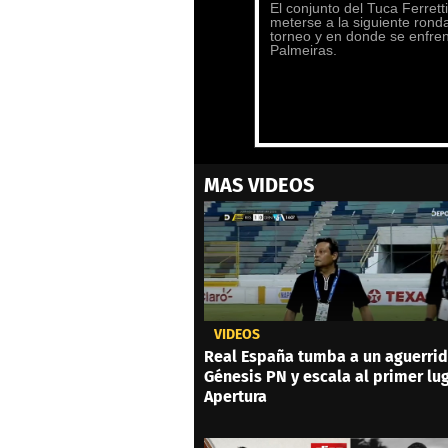
0
MAS VIDEOS
seconds
of
1
minute,
27
seconds
Volume
0%
VIDEOS
Real España tumba a un aguerri
Génesis PN y escala al primer lu
Apertura