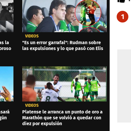
1
VIDEOS
as la
"Es un error garrafal": Rudman sobre
oroso
las expulsiones y lo que pasó con Elis
VIDEOS
asará
Platense le arranca un punto de oro a
ngún
Marathón que se volvió a quedar con
diez por expulsión