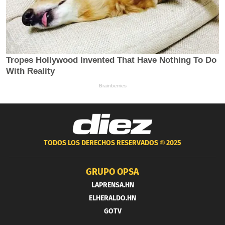
TODOS LOS DERECHOS RESERVADOS ®
2025
GRUPO OPSA
LAPRENSA.HN
ELHERALDO.HN
GOTV