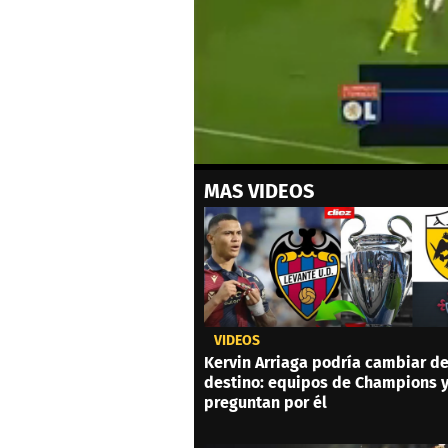
0
MAS VIDEOS
of
1
minute,
41
seconds
Volume
0%
VIDEOS
Kervin Arriaga podría cambiar d
destino: equipos de Champions 
preguntan por él