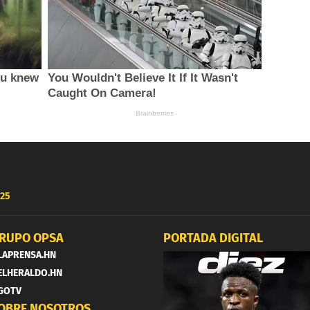
25
RUPO OPSA
PORTADA DIGITAL
LAPRENSA.HN
ELHERALDO.HN
GOTV
OBRE NOSOTROS