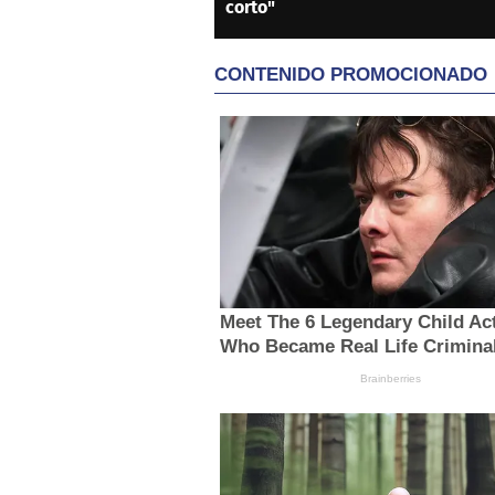
corto"