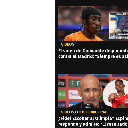
VIDEOS
El video de Diomande disparand
contra el Madrid: "Siempre es as
VIDEOS FÚTBOL NACIONAL
¿Fidel Escobar al Olimpia? Espin
responde y admite: "El resultado