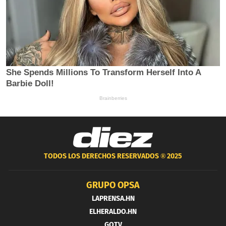
TODOS LOS DERECHOS RESERVADOS ®
2025
GRUPO OPSA
LAPRENSA.HN
ELHERALDO.HN
GOTV