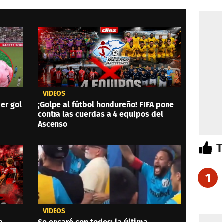
VIDEOS
er gol
¡Golpe al fútbol hondureño! FIFA pone
contra las cuerdas a 4 equipos del
Ascenso
1
VIDEOS
a
Se encaró con todos: la última