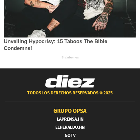
TODOS LOS DERECHOS RESERVADOS ®
2025
GRUPO OPSA
LAPRENSA.HN
ELHERALDO.HN
GOTV