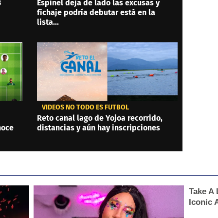
3
Espinel deja de lado las excusas y
fichaje podría debutar está en la
lista...
VIDEOS NO TODO ES FÚTBOL
Reto canal lago de Yojoa recorrido,
noce
distancias y aún hay inscripciones