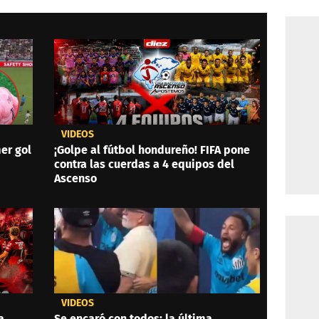
VIDEOS
er gol
¡Golpe al fútbol hondureño! FIFA pone
contra las cuerdas a 4 equipos del
Ascenso
VIDEOS
a
Se encaró con todos: la última