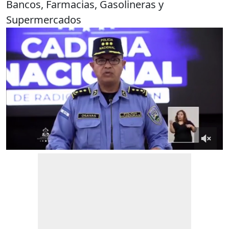
Bancos, Farmacias, Gasolineras y
Supermercados
0
of
3
minutes,
17
seconds