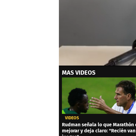
0
MAS VIDEOS
seconds
of
0
seconds
Volume
0%
VIDEOS
Rudman señala lo que Marathón
mejorar y deja claro: "Recién van