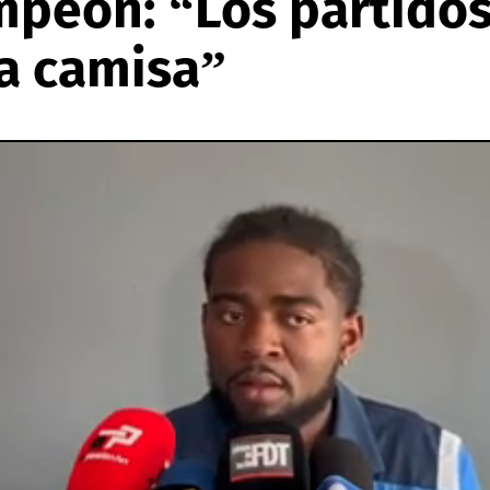
mpeón: “Los partidos
a camisa”