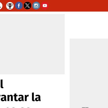
l
antar la