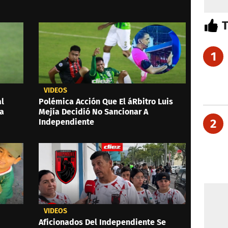
1
VIDEOS
al
Polémica Acción Que El áRbitro Luis
 a
Mejía Decidió No Sancionar A
2
Independiente
VIDEOS
Aficionados Del Independiente Se