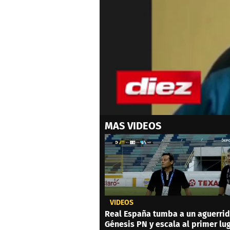
0
MAS VIDEOS
seconds
of
0
seconds
Volume
0%
VIDEOS
Real España tumba a un aguerri
Génesis PN y escala al primer lu