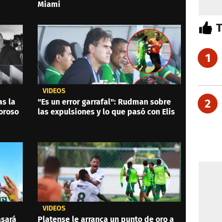
Miami
1
VIDEOS
2
as la
"Es un error garrafal": Rudman sobre
oroso
las expulsiones y lo que pasó con Elis
VIDEOS
asará
Platense le arranca un punto de oro a