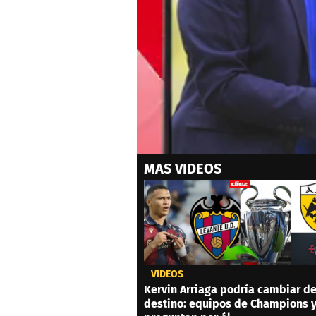
0
MAS VIDEOS
seconds
of
0
seconds
Volume
0%
VIDEOS
Kervin Arriaga podría cambiar d
destino: equipos de Champions 