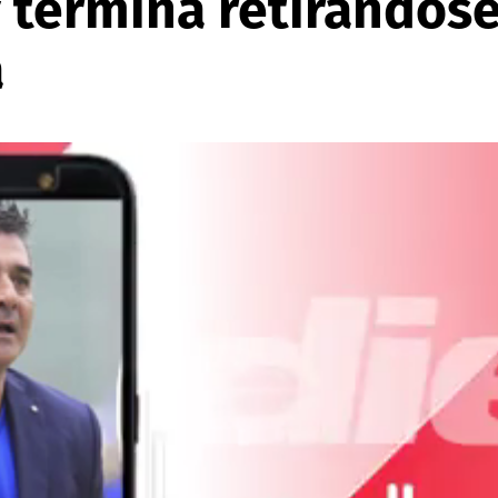
y termina retirándose
a