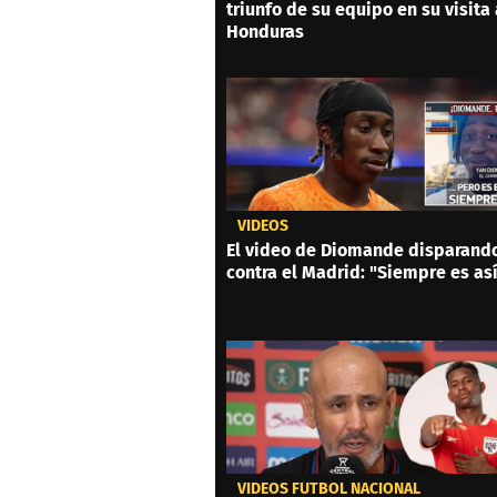
triunfo de su equipo en su visita 
Honduras
VIDEOS
El video de Diomande disparand
contra el Madrid: "Siempre es as
VIDEOS FÚTBOL NACIONAL