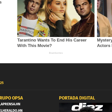
25
RUPO OPSA
PORTADA DIGITAL
LAPRENSA.HN
ELHERALDO.HN