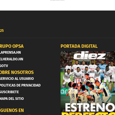
25
RUPO OPSA
PORTADA DIGITAL
LAPRENSA.HN
ELHERALDO.HN
GOTV
OBRE NOSOTROS
SERVICIO AL USUARIO
POLITICAS DE PRIVACIDAD
SUSCRIBETE
MAPA DEL SITIO
ÍGUENOS EN