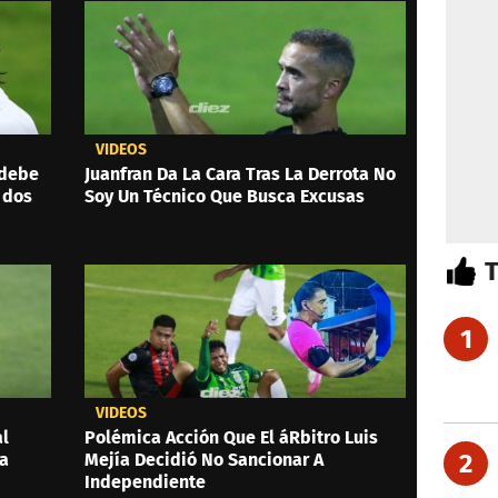
VIDEOS
 debe
Juanfran Da La Cara Tras La Derrota No
 dos
Soy Un Técnico Que Busca Excusas
1
VIDEOS
al
Polémica Acción Que El áRbitro Luis
2
 a
Mejía Decidió No Sancionar A
Independiente