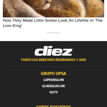
TODOS LOS DERECHOS RESERVADOS ®
2025
GRUPO OPSA
LAPRENSA.HN
ELHERALDO.HN
GOTV