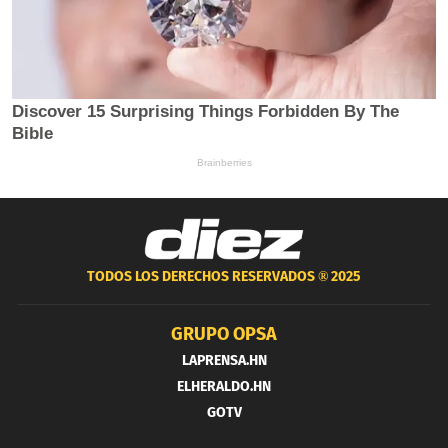
TODOS LOS DERECHOS RESERVADOS ®
2025
GRUPO OPSA
LAPRENSA.HN
ELHERALDO.HN
GOTV