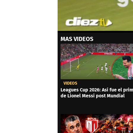
0
MAS VIDEOS
seconds
of
56
seconds
Volume
0%
VIDEOS
Leagues Cup 2026: Así fue el prim
de Lionel Messi post Mundial