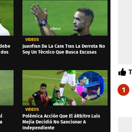
VIDEOS
 debe
Juanfran Da La Cara Tras La Derrota No
 dos
Soy Un Técnico Que Busca Excusas
1
VIDEOS
al
Polémica Acción Que El áRbitro Luis
 a
Mejía Decidió No Sancionar A
Independiente