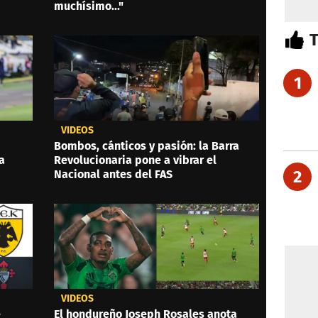
muchísimo..."
1
VIDEOS
Bombos, cánticos y pasión: la Barra
a
Revolucionaria pone a vibrar el
2
Nacional antes del FAS
VIDEOS
e
El hondureño Joseph Rosales anota