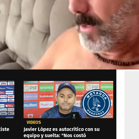
VIDEOS
iste
Javier López es autocrítico con su
equipo y suelta: "Nos costó