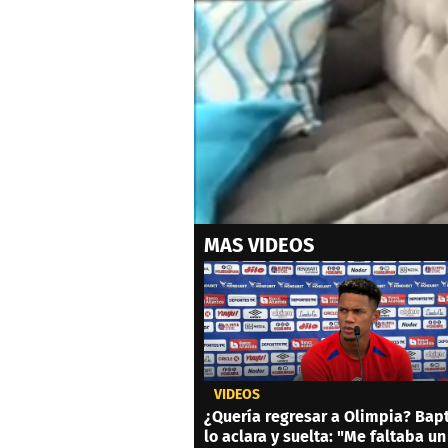
0
MAS VIDEOS
of
59
seconds
Volume
0%
VIDEOS
¿Quería regresar a Olimpia? Bapt
lo aclara y suelta: "Me faltaba un