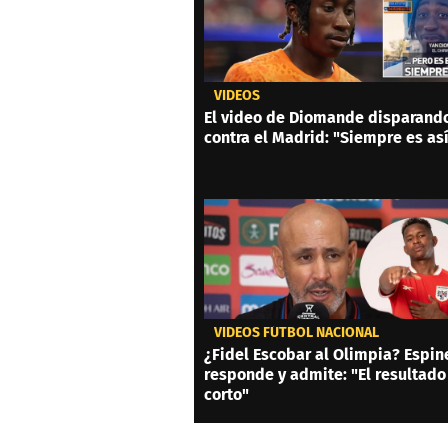
VIDEOS
El video de Diomande disparand
contra el Madrid: "Siempre es as
VIDEOS FÚTBOL NACIONAL
¿Fidel Escobar al Olimpia? Espin
responde y admite: "El resultado
corto"