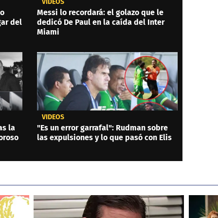
VIDEOS
do
Messi lo recordará: el golazo que le
gar del
dedicó De Paul en la caída del Inter
Miami
VIDEOS
as la
"Es un error garrafal": Rudman sobre
oroso
las expulsiones y lo que pasó con Elis