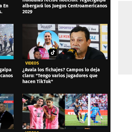
a En
albergará los Juegos Centroamericanos
.
2029
VIDEOS
igalpa
¿Avala los fichajes? Campos lo deja
icanos
claro: "Tengo varios jugadores que
hacen TikTok"