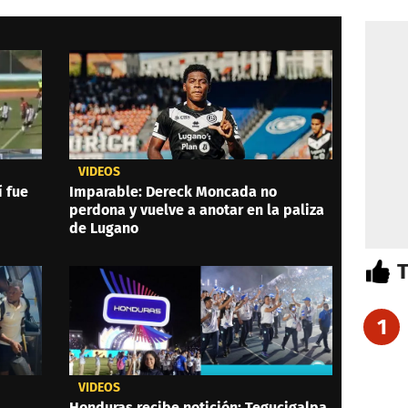
VIDEOS
í fue
Imparable: Dereck Moncada no
perdona y vuelve a anotar en la paliza
de Lugano
1
VIDEOS
Honduras recibe notición: Tegucigalpa