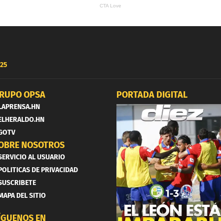
25
RUPO OPSA
PORTADA DIGITAL
LAPRENSA.HN
ELHERALDO.HN
GOTV
OBRE NOSOTROS
SERVICIO AL USUARIO
POLITICAS DE PRIVACIDAD
SUSCRIBETE
MAPA DEL SITIO
ÍGUENOS EN