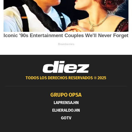
TODOS LOS DERECHOS RESERVADOS ®
2025
GRUPO OPSA
LAPRENSA.HN
ELHERALDO.HN
GOTV