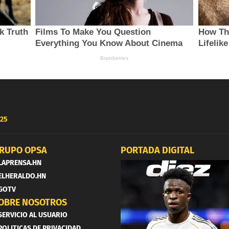
25
RUPO OPSA
PORTADA DIGITAL
LAPRENSA.HN
ELHERALDO.HN
GOTV
OBRE NOSOTROS
SERVICIO AL USUARIO
POLITICAS DE PRIVACIDAD