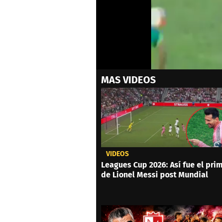
0
MAS VIDEOS
seconds
of
0
seconds
Volume
0%
VIDEOS
Leagues Cup 2026: Así fue el prim
de Lionel Messi post Mundial