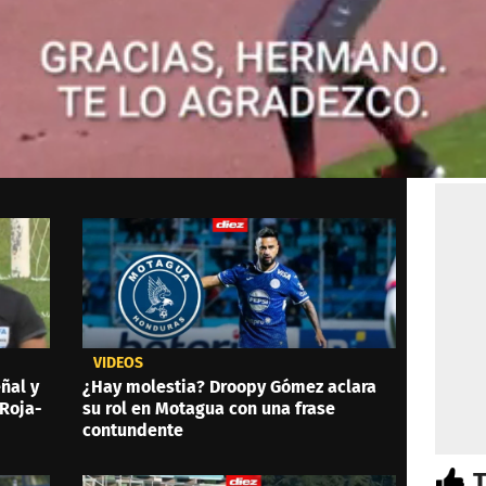
VIDEOS
eñal y
¿Hay molestia? Droopy Gómez aclara
 Roja-
su rol en Motagua con una frase
contundente