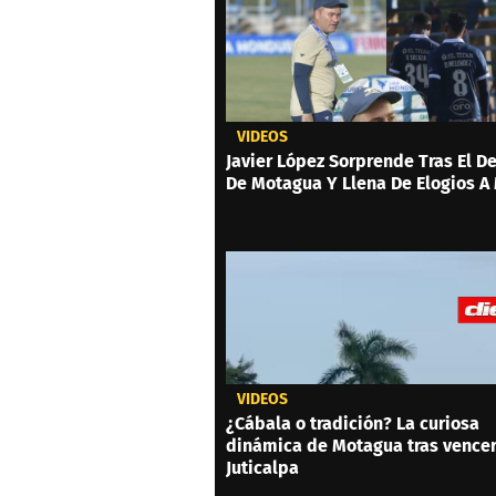
VIDEOS
Javier López Sorprende Tras El D
De Motagua Y Llena De Elogios A
VIDEOS
¿Cábala o tradición? La curiosa
dinámica de Motagua tras vencer
Juticalpa