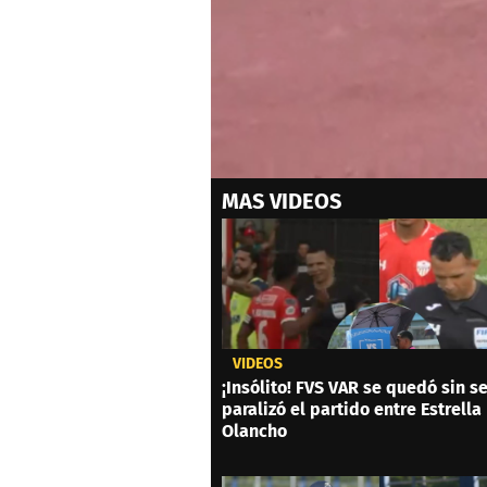
0
MAS VIDEOS
seconds
of
0
seconds
Volume
0%
VIDEOS
¡Insólito! FVS VAR se quedó sin s
paralizó el partido entre Estrella
Olancho