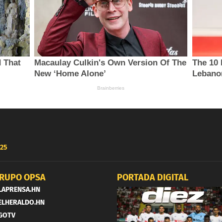
25
RUPO OPSA
PORTADA DIGITAL
LAPRENSA.HN
ELHERALDO.HN
GOTV