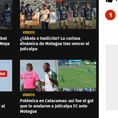
1
VIDEOS
ebut
¿Cábala o tradición? La curiosa
 Moya
dinámica de Motagua tras vencer al
Juticalpa
VIDEOS
Polémica en Catacamas: así fue el gol
 al
que le anularon a Juticalpa FC ante
Motagua