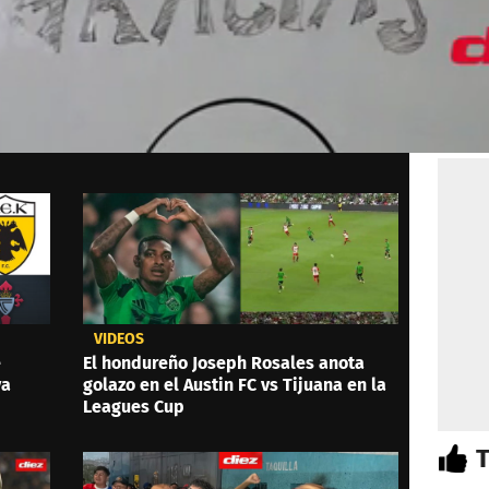
VIDEOS
e
El hondureño Joseph Rosales anota
ya
golazo en el Austin FC vs Tijuana en la
Leagues Cup