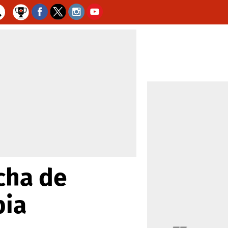
cha de
pia