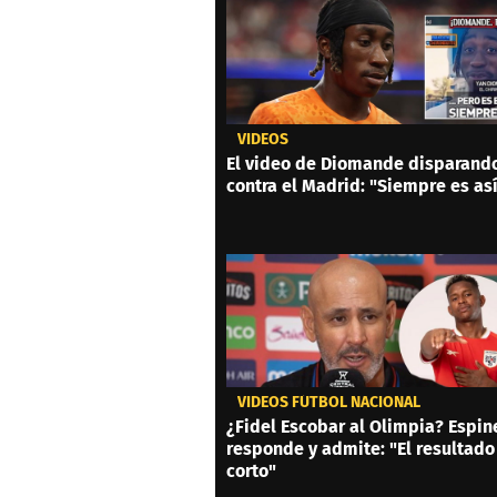
VIDEOS
El video de Diomande disparand
contra el Madrid: "Siempre es as
VIDEOS FÚTBOL NACIONAL
¿Fidel Escobar al Olimpia? Espin
responde y admite: "El resultado
corto"