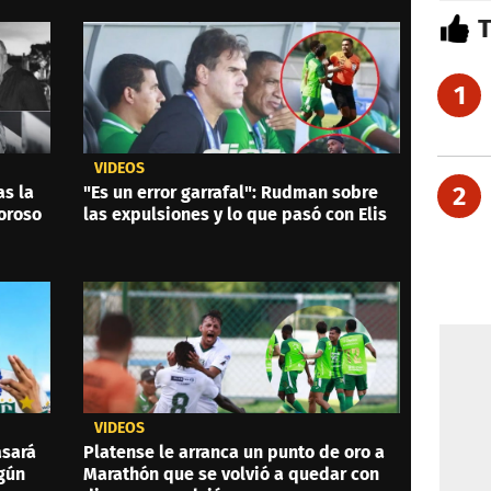
1
VIDEOS
2
as la
"Es un error garrafal": Rudman sobre
oroso
las expulsiones y lo que pasó con Elis
VIDEOS
asará
Platense le arranca un punto de oro a
ngún
Marathón que se volvió a quedar con