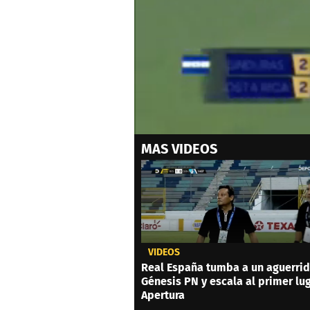
0
MAS VIDEOS
of
1
minute,
53
seconds
Volume
0%
VIDEOS
Real España tumba a un aguerri
Génesis PN y escala al primer lu
Apertura