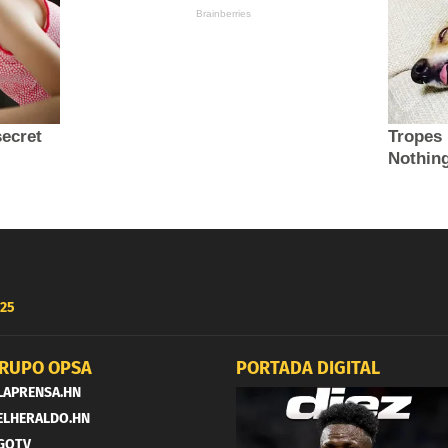
25
RUPO OPSA
PORTADA DIGITAL
LAPRENSA.HN
ELHERALDO.HN
GOTV