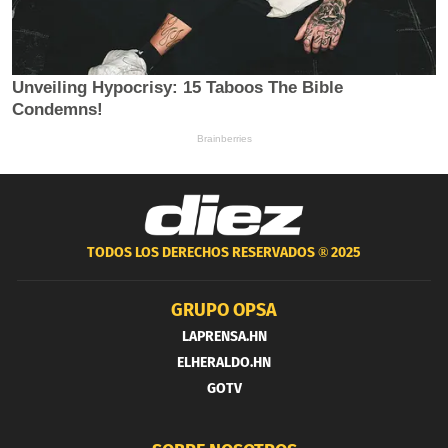
TODOS LOS DERECHOS RESERVADOS ®
2025
GRUPO OPSA
LAPRENSA.HN
ELHERALDO.HN
GOTV