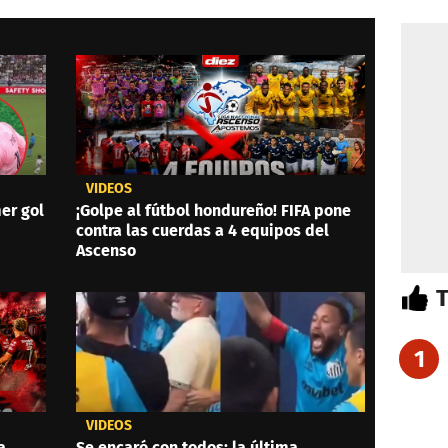
VIDEOS
er gol
¡Golpe al fútbol hondureño! FIFA pone
contra las cuerdas a 4 equipos del
Ascenso
1
VIDEOS
a
Se encaró con todos: la última