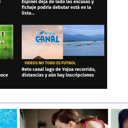
3
Espinel deja de lado las excusas y
fichaje podría debutar está en la
lista...
VIDEOS NO TODO ES FÚTBOL
Reto canal lago de Yojoa recorrido,
noce
distancias y aún hay inscripciones