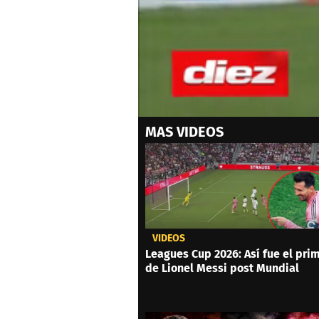
0
MAS VIDEOS
seconds
of
0
seconds
Volume
0%
VIDEOS
Leagues Cup 2026: Así fue el prim
de Lionel Messi post Mundial