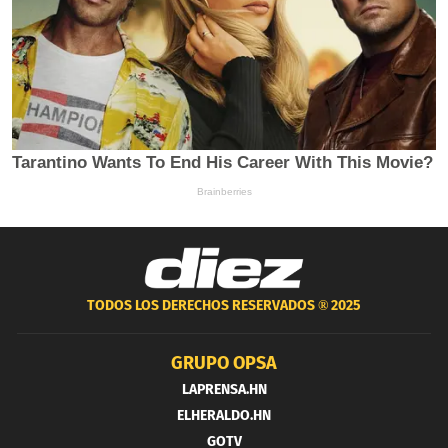
TODOS LOS DERECHOS RESERVADOS ®
2025
GRUPO OPSA
LAPRENSA.HN
ELHERALDO.HN
GOTV