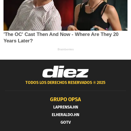
TODOS LOS DERECHOS RESERVADOS ®
2025
GRUPO OPSA
LAPRENSA.HN
ELHERALDO.HN
GOTV