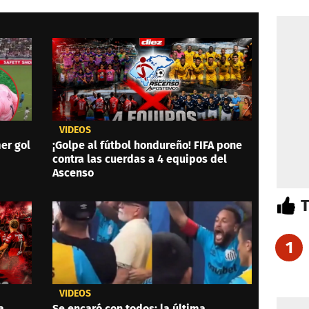
VIDEOS
er gol
¡Golpe al fútbol hondureño! FIFA pone
contra las cuerdas a 4 equipos del
Ascenso
1
VIDEOS
a
Se encaró con todos: la última