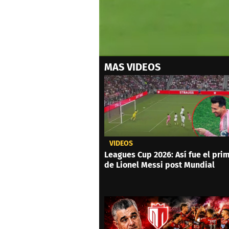
0
MAS VIDEOS
of
1
minute,
30
seconds
Volume
0%
VIDEOS
Leagues Cup 2026: Así fue el prim
de Lionel Messi post Mundial