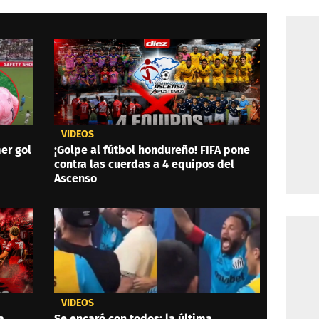
VIDEOS
er gol
¡Golpe al fútbol hondureño! FIFA pone
contra las cuerdas a 4 equipos del
Ascenso
VIDEOS
a
Se encaró con todos: la última