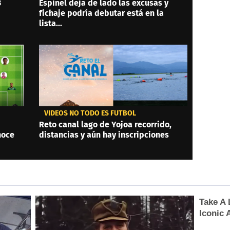
3
Espinel deja de lado las excusas y
fichaje podría debutar está en la
lista...
VIDEOS NO TODO ES FÚTBOL
Reto canal lago de Yojoa recorrido,
noce
distancias y aún hay inscripciones