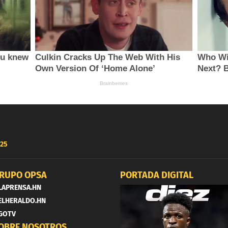
25
RUPO OPSA
PORTADA DIGITAL
LAPRENSA.HN
ELHERALDO.HN
GOTV
OBRE NOSOTROS