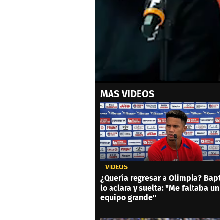
0
MAS VIDEOS
seconds
of
41
seconds
Volume
0%
VIDEOS
¿Quería regresar a Olimpia? Bapt
lo aclara y suelta: "Me faltaba un
equipo grande"