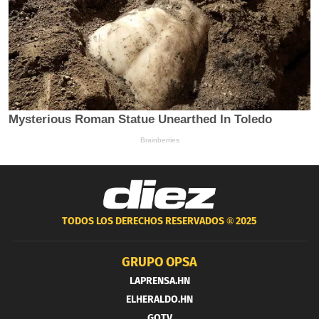
TODOS LOS DERECHOS RESERVADOS ®
2025
GRUPO OPSA
LAPRENSA.HN
ELHERALDO.HN
GOTV