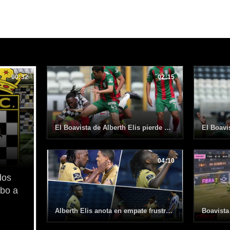
00:32
02:15
El Boavista de Alberth Elis pierde un duelo directo por el no descenso y se complica
04:10
dos
mbo a
Alberth Elis anota en empate frustrado de Boavista ante FC Porto en Portugal