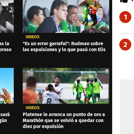
1
VIDEOS
2
as la
"Es un error garrafal": Rudman sobre
oroso
las expulsiones y lo que pasó con Elis
VIDEOS
asará
Platense le arranca un punto de oro a
ngún
Marathón que se volvió a quedar con
diez por expulsión