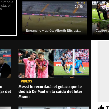
e rumbo a
ista, el
01:32
s
Enganche y adiós: Alberth Elis asiste en anotación de Boavista ante Tondela
VIDEOS
do
Messi lo recordará: el golazo que le
gar del
dedicó De Paul en la caída del Inter
Miami