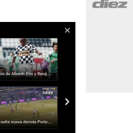
04:50
El Boavista de Alberth Elis y Benguché pierde con un rival directo y se hunde en la zona del descenso
02:22
Boavista sufre nueva derrota Portugal a manos del Tondela; Alberth Elis dio asistencia