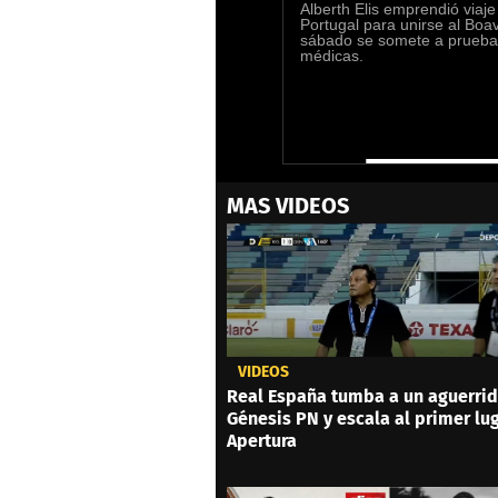
Alberth Elis emprendió viaj
Portugal para unirse al Boav
sábado se somete a prueba
médicas.
0
MAS VIDEOS
seconds
of
0
seconds
Volume
0%
VIDEOS
Real España tumba a un aguerri
Génesis PN y escala al primer lu
Apertura