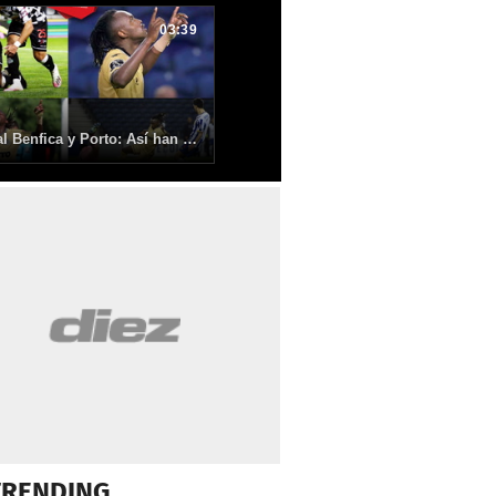
03:39
Castigó al Benfica y Porto: Así han sido los siete goles de Alberth Elis con Boavista en Portugal
TRENDING