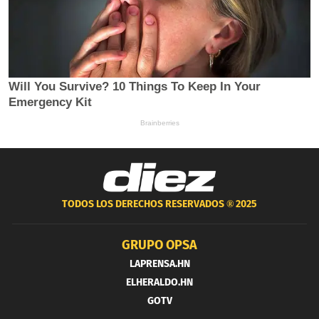
TODOS LOS DERECHOS RESERVADOS ®
2025
GRUPO OPSA
LAPRENSA.HN
ELHERALDO.HN
GOTV