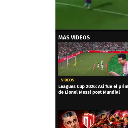
0
MAS VIDEOS
of
50
seconds
Volume
0%
VIDEOS
Leagues Cup 2026: Así fue el prim
de Lionel Messi post Mundial