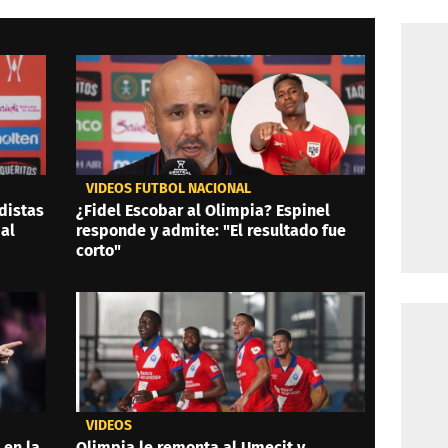
VIDEOS FÚTBOL NACIONAL
distas
¿Fidel Escobar al Olimpia? Espinel
al
responde y admite: "El resultado fue
corto"
VIDEOS
 en la
Olimpia le remonta al Umecit y