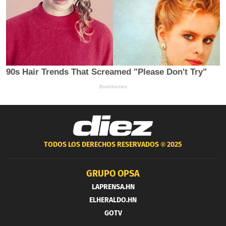
TODOS LOS DERECHOS RESERVADOS ®
2025
GRUPO OPSA
LAPRENSA.HN
ELHERALDO.HN
GOTV