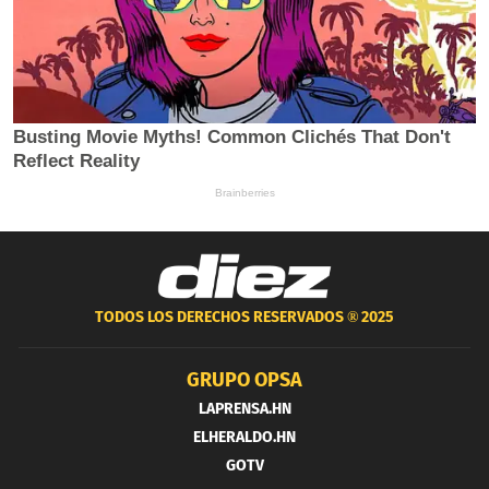
TODOS LOS DERECHOS RESERVADOS ®
2025
GRUPO OPSA
LAPRENSA.HN
ELHERALDO.HN
GOTV