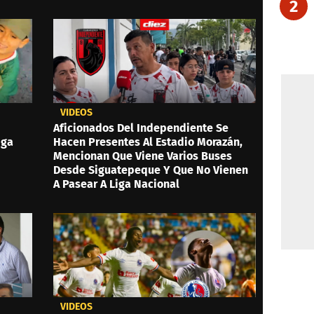
2
VIDEOS
Aficionados Del Independiente Se
iga
Hacen Presentes Al Estadio Morazán,
Mencionan Que Viene Varios Buses
Desde Siguatepeque Y Que No Vienen
A Pasear A Liga Nacional
VIDEOS