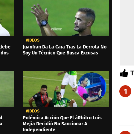
VIDEOS
 debe
Juanfran Da La Cara Tras La Derrota No
 dos
Soy Un Técnico Que Busca Excusas
1
VIDEOS
al
Polémica Acción Que El áRbitro Luis
 a
Mejía Decidió No Sancionar A
Independiente