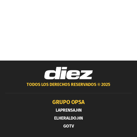
TODOS LOS DERECHOS RESERVADOS ®
2025
GRUPO OPSA
LAPRENSA.HN
ELHERALDO.HN
GOTV