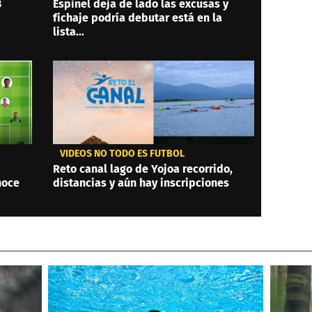
3
Espinel deja de lado las excusas y
fichaje podría debutar está en la
lista...
VIDEOS NO TODO ES FÚTBOL
Reto canal lago de Yojoa recorrido,
noce
distancias y aún hay inscripciones