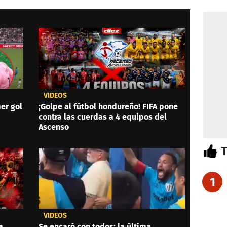
VIDEOS
er gol
¡Golpe al fútbol hondureño! FIFA pone
contra las cuerdas a 4 equipos del
Ascenso
1
VIDEOS
a
Se encaró con todos: la última