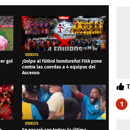
VIDEOS
er gol
¡Golpe al fútbol hondureño! FIFA pone
contra las cuerdas a 4 equipos del
Ascenso
1
VIDEOS
a
Se encaró con todos: la última