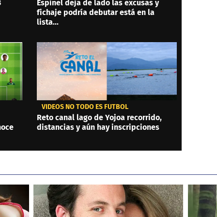
3
Espinel deja de lado las excusas y
fichaje podría debutar está en la
lista...
VIDEOS NO TODO ES FÚTBOL
Reto canal lago de Yojoa recorrido,
noce
distancias y aún hay inscripciones