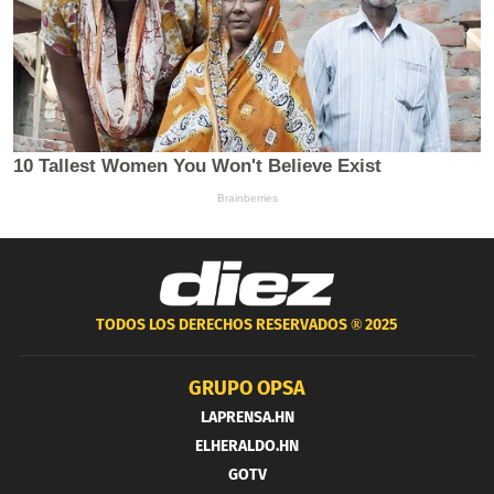
TODOS LOS DERECHOS RESERVADOS ®
2025
GRUPO OPSA
LAPRENSA.HN
ELHERALDO.HN
GOTV