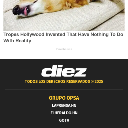
TODOS LOS DERECHOS RESERVADOS ®
2025
GRUPO OPSA
LAPRENSA.HN
ELHERALDO.HN
GOTV