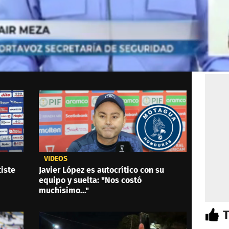
VIDEOS
iste
Javier López es autocrítico con su
equipo y suelta: "Nos costó
muchísimo..."