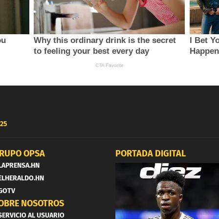
25
RUPO OPSA
PORTADA DIGITAL
LAPRENSA.HN
ELHERALDO.HN
GOTV
OBRE NOSOTROS
SERVICIO AL USUARIO