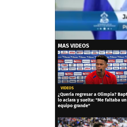
0
MAS VIDEOS
seconds
of
0
seconds
Volume
0%
VIDEOS
¿Quería regresar a Olimpia? Bapt
lo aclara y suelta: "Me faltaba un
equipo grande"